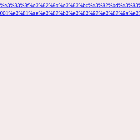
%e3%83%8f%e3%82%9a%e3%83%bc%e3%82%bd%e3%83
001%e3%81%ae%e3%82%b3%e3%83%92%e3%82%9a%e3